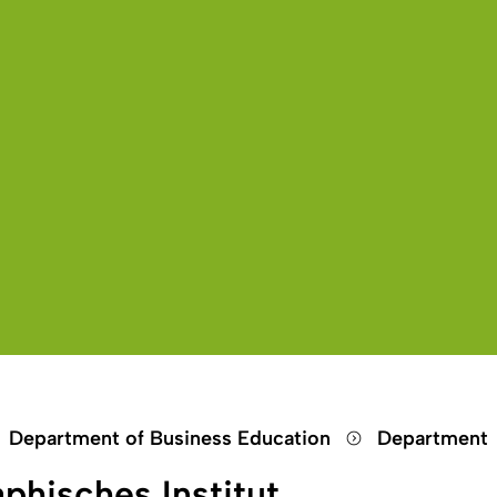
Suche öffnen
Sprachauswahl öffnen
Menü schließen
Menü öffnen
Department of Business Education
Department
phisches Institut