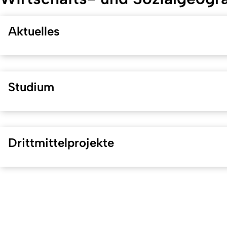
Aktuelles
Studium
Drittmittelprojekte
Erstellt am: 18. Februar 2026 zuletzt geändert am: 12. Mai 20
Universität zu Köln
Datenschutz
Barrierefreiheitserklärung
Leichte Sprache